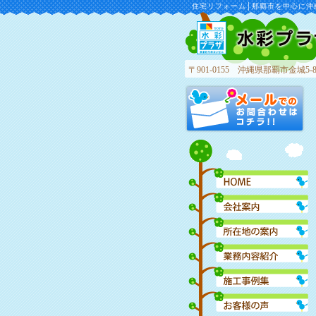
住宅リフォーム│那覇市を中心に沖
〒901-0155 沖縄県那覇市金城5-8
水彩プラザ 小禄店