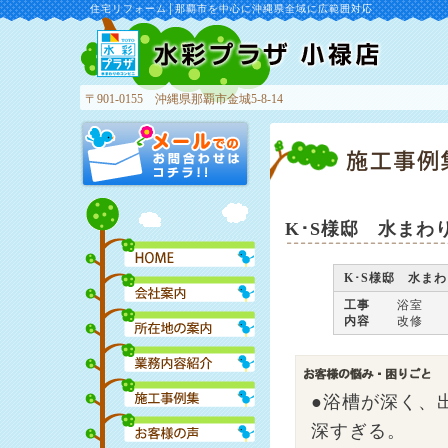
住宅リフォーム│那覇市を中心に沖縄県全域に広範囲対応
〒901-0155 沖縄県那覇市金城5-8-14
水彩プラザ 小禄店
K･S様邸 水まわ
K･S様邸 水ま
工事
浴室
内容
改修
●浴槽が深く、
深すぎる。